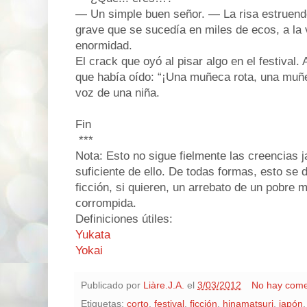
— Un simple buen señor. — La risa estruend
grave que se sucedía en miles de ecos, a la 
enormidad.
El crack que oyó al pisar algo en el festival. 
que había oído: “¡Una muñeca rota, una muñec
voz de una niña.
Fin
***
Nota: Esto no sigue fielmente las creencias 
suficiente de ello. De todas formas, esto s
ficción, si quieren, un arrebato de un pobre 
corrompida.
Definiciones útiles:
Yukata
Yokai
Publicado por
Liàre.J.A.
el
3/03/2012
No hay come
Etiquetas:
corto
,
festival
,
ficción
,
hinamatsuri
,
japón