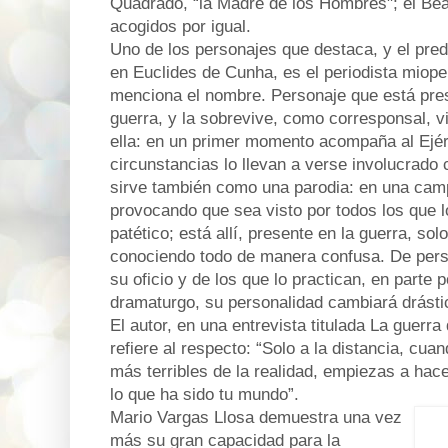
Quadrado, “la Madre de los Hombres"; el Beat
acogidos por igual.
Uno de los personajes que destaca, y el predi
en Euclides de Cunha, es el periodista miope
menciona el nombre. Personaje que está prese
guerra, y la sobrevive, como corresponsal, v
ella: en un primer momento acompaña al Ejérc
circunstancias lo llevan a verse involucrado 
sirve también como una parodia: en una cam
provocando que sea visto por todos los que 
patético; está allí, presente en la guerra, so
conociendo todo de manera confusa. De perso
su oficio y de los que lo practican, en parte 
dramaturgo, su personalidad cambiará drásti
El autor, en una entrevista titulada La guerr
refiere al respecto: “Solo a la distancia, cu
más terribles de la realidad, empiezas a ha
lo que ha sido tu mundo”.
Mario Vargas Llosa demuestra una vez
más su gran capacidad para la