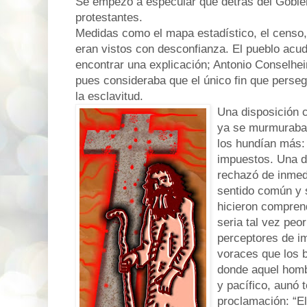
Se empezó a especular que detrás del Gobi
protestantes.
Medidas como el mapa estadístico, el censo,
eran vistos con desconfianza. El pueblo acud
encontrar una explicación; Antonio Conselhei
pues consideraba que el único fin que perseg
la esclavitud.
Una disposición c
ya se murmuraba,
los hundían más: 
impuestos. Una d
rechazó de inmedia
sentido común y s
hicieron compren
seria tal vez peo
perceptores de i
voraces que los b
donde aquel homb
y pacífico, aunó 
proclamación: “El