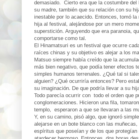
demasiado. Cierto era que la costumbre del 
su madre, también que su relación con su hi
inestable por lo acaecido. Entonces, tomó la 
hija al festival, alejándose por un mero momen
superstición. Arguyendo que era paranoia, qu
comportarse como tal.
El Hinamatsuri es un festival que ocurre cad
raíces chinas y su objetivo es alejar a los ma
Matsuo siempre había creído que la acumulac
más bien negativo, que podía tener efectos te
simples humanos terrenales. ¿Qué tal si tale
alguien? ¿Qué ocurriría entonces? Pero esta
su imaginación. De que podría llevar a su hi
Todo parecía ocurrir con todo el orden que p
conglomeraciones. Hicieron una fila, tomaron
templo, esperaron a que se llevaran a las mu
Y, en su camino, pisó algo, que ignoró simpl
alejarse en un bote blanco con las muñecas,
espíritus que poseían y de los que protegían
atardecer hermoso. Entonces, dos horas des