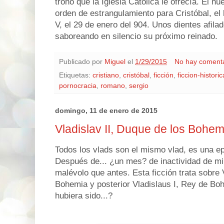
trono que la Iglesia Católica le ofrecía. El 
orden de estrangulamiento para Cristóbal, el
V, el 29 de enero del 904. Unos dientes afilad
saboreando en silencio su próximo reinado.
Publicado por
Miguel
el
1/29/2015
No hay coment
Etiquetas:
cristiano
,
cristóbal
,
ficción
,
ficcion-historic
pornocracia
,
romano
,
sergio
domingo, 11 de enero de 2015
Vladislav II, Duque de los Bohem
Todos los vlads son el mismo vlad, es una epif
Después de... ¿un mes? de inactividad de mi
malévolo que antes. Esta ficción trata sobre 
Bohemia y posterior Vladislaus I, Rey de Bo
hubiera sido...?