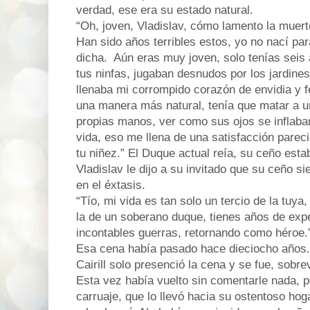
verdad, ese era su estado natural.
“Oh, joven, Vladislav, cómo lamento la muert
Han sido años terribles estos, yo no nací pa
dicha.
Aún eras muy joven, solo tenías seis 
tus ninfas, jugaban desnudos por los jardine
llenaba mi corrompido corazón de envidia y fe
una manera más natural, tenía que matar a u
propias manos, ver como sus ojos se inflaban
vida, eso me llena de una satisfacción pareci
tu niñez.” El Duque actual reía, su ceño esta
Vladislav le dijo a su invitado que su ceño s
en el éxtasis.
“Tío, mi vida es tan solo un tercio de la tuya,
la de un soberano duque, tienes años de expe
incontables guerras, retornando como héroe.
Esa cena había pasado hace dieciocho años. 
Cairill solo presenció la cena y se fue, sobre
Esta vez había vuelto sin comentarle nada, p
carruaje, que lo llevó hacia su ostentoso hogar