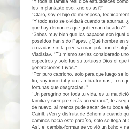
“Y toda la familia real dice estupideces com
les implantaste eso, ¿no es así?”
“Claro, soy el hijo de mi esposa, técnicament
“Y todo esto se olvidará cuando te aburras, ¿
que hay demonios que gobiernan ducados?”
“Sabes muy bien que los papados son igual d
poseídos han sido Papas. ¿Qué hombre en su
cruzadas sin la precisa manipulación de alg
Vladislav. “Tú mismo serías considerado uno 
espectros y solo fue su tortuoso Dios el que 
generaciones tuyas.”
“Por puro capricho, solo para que luego se lo
fin, soy inmortal y un cambia-formas, creo q
fortunas que desgracias. ”
“Un peregrino por toda tu vida, es tu maldic
familia y siempre serás un extraño”, le asegu
de nuevo, al menos pude sacar de tu boca al
Cairill. ¡Ven y disfruta de Bohemia cuando q
caminos hacia este paraíso, solo se llega al e
Así, el cambia-formas se volvió un búho y na