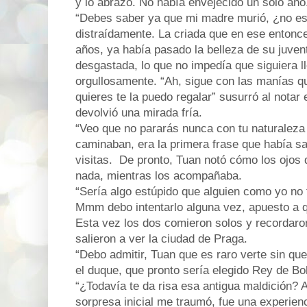
y lo abrazó. No había envejecido un solo año
“Debes saber ya que mi madre murió, ¿no es
distraídamente. La criada que en ese entonce
años, ya había pasado la belleza de su juven
desgastada, lo que no impedía que siguiera l
orgullosamente. “Ah, sigue con las manías qu
quieres te la puedo regalar” susurró al notar 
devolvió una mirada fría.
“Veo que no pararás nunca con tu naturaleza 
caminaban, era la primera frase que había s
visitas.
De pronto, Tuan notó cómo los ojos d
nada, mientras los acompañaba.
“Sería algo estúpido que alguien como yo no 
Mmm debo intentarlo alguna vez, apuesto a q
Esta vez los dos comieron solos y recordaron
salieron a ver la ciudad de Praga.
“Debo admitir, Tuan que es raro verte sin qu
el duque, que pronto sería elegido Rey de B
“¿Todavía te da risa esa antigua maldición?
sorpresa inicial me traumó, fue una experienc