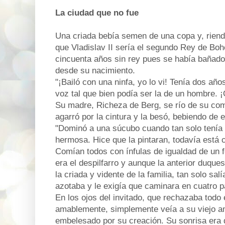
La ciudad que no fue
Una criada bebía semen de una copa y, riend
que Vladislav II sería el segundo Rey de B
cincuenta años sin rey pues se había bañad
desde su nacimiento.
"¡Bailó con una ninfa, yo lo vi! Tenía dos añ
voz tal que bien podía ser la de un hombre. 
Su madre, Richeza de Berg, se río de su co
agarró por la cintura y la besó, bebiendo de e
"Dominó a una súcubo cuando tan solo tenía 
hermosa. Hice que la pintaran, todavía está 
Comían todos con ínfulas de igualdad de un f
era el despilfarro y aunque la anterior duqu
la criada y vidente de la familia, tan solo sal
azotaba y le exigía que caminara en cuatro p
En los ojos del invitado, que rechazaba todo
amablemente, simplemente veía a su viejo ami
embelesado por su creación. Su sonrisa era de