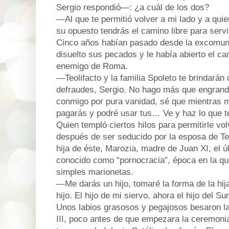
Sergio respondió—: ¿a cuál de los dos?
—Al que te permitió volver a mi lado y a qui
su opuesto tendrás el camino libre para serv
Cinco años habían pasado desde la excomunió
disuelto sus pecados y le había abierto el c
enemigo de Roma.
—Teolifacto y la familia Spoleto te brindarán
defraudes, Sergio. No hago más que engrand
conmigo por pura vanidad, sé que mientras 
pagarás y podré usar tus… Ve y haz lo que t
Quien templó ciertos hilos para permitirle vo
después de ser seducido por la esposa de Teo
hija de éste, Marozia, madre de Juan XI, el ú
conocido como “pornocracia”, época en la qu
simples marionetas.
—Me darás un hijo, tomaré la forma de la hij
hijo. El hijo de mi siervo, ahora el hijo del S
Unos labios grasosos y pegajosos besaron la
III, poco antes de que empezara la ceremonia