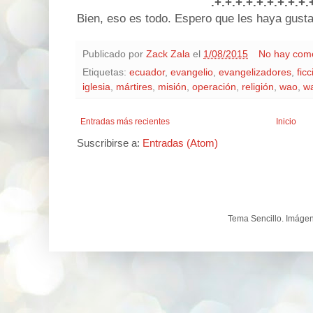
.+.+.+.+.+.+.+.+.+.
Bien, eso es todo. Espero que les haya gusta
Publicado por
Zack Zala
el
1/08/2015
No hay come
Etiquetas:
ecuador
,
evangelio
,
evangelizadores
,
fic
iglesia
,
mártires
,
misión
,
operación
,
religión
,
wao
,
w
Entradas más recientes
Inicio
Suscribirse a:
Entradas (Atom)
Tema Sencillo. Imáge