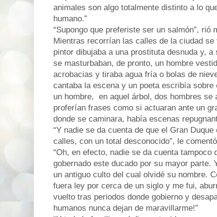
animales son algo totalmente distinto a lo q
humano.”
“Supongo que preferiste ser un salmón”, rió 
Mientras recorrían las calles de la ciudad se
pintor dibujaba a una prostituta desnuda y, a
se masturbaban, de pronto, un hombre vesti
acrobacias y tiraba agua fría o bolas de niev
cantaba la escena y un poeta escribía sobre 
un hombre,
en aquel árbol, dos hombres s
proferían frases como si actuaran ante un gr
donde se caminara, había escenas repugnan
“Y nadie se da cuenta de que el Gran Duque
calles, con un total desconocido”, le coment
“Oh, en efecto, nadie se da cuenta tampoco d
gobernado este ducado por su mayor parte. Yo
un antiguo culto del cual olvidé su nombre. 
fuera ley por cerca de un siglo y me fui, abu
vuelto tras periodos donde gobierno y desap
humanos nunca dejan de maravillarme!”