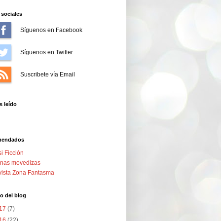
sociales
Síguenos en Facebook
Síguenos en Twitter
Suscríbete vía Email
 leído
mendados
i Ficción
nas movedizas
ista Zona Fantasma
o del blog
17
(7)
16
(22)