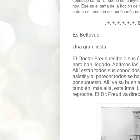
conocido como "El sueño de la inyecc
hoy. Ese es el tema de la ficción de 
esta es mi versión del sueño más con
.+.+.+.+.+.+.
Es Bellevue.
Una gran fiesta.
El Doctor Freud recibe a sus ú
hora han llegado. Abrimos las
Allí están todos sus conocidos
asistir y al parecer todos se h
por supuesto. Allí va su buen 
también, más allá, está Irma. 
reproche. El Dr. Freud va direc