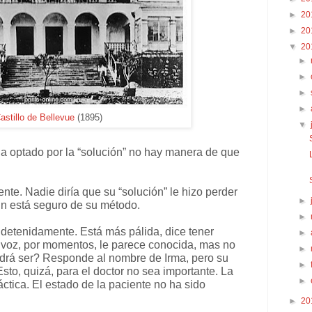
►
20
►
20
▼
20
►
►
►
►
astillo de Bellevue
(1895)
▼
ha optado por la “solución” no hay manera de que
te. Nadie diría que su “solución” le hizo perder
►
n está seguro de su método.
►
 detenidamente. Está más pálida, dice tener
►
u voz, por momentos, le parece conocida, mas no
►
odrá ser? Responde al nombre de Irma, pero su
►
Esto, quizá, para el doctor no sea importante. La
►
ctica. El estado de la paciente no ha sido
►
20