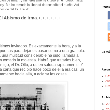
ión de Irma", y numerosamente citado en el futuro, hasta
hoy. Me he tomado la libertad de reescribir el sueño. Así,
Redes 
ocido del Dr. Freud:
 El Abismo de Irma.+.+.+.+.+.+.
ltimos invitados. Es exactamente la hora, y a la
 puertas para dejarlos pasar como a una gran ola.
Lo más
, una multitud considerable ha sido llamada a
an tomado la molestia. Habrá que tratarlos bien,
amigo, el Dr. Otto, a quien saluda rápidamente. Y
La carta que recibió hace poco de ella era casi un
Reco
tamente hacia allá, a aclarar las cosas.
Cas
Are
Rev
Archiv
►
20
►
20