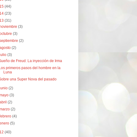
15
(44)
14
(23)
13
(31)
noviembre
(3)
octubre
(3)
septiembre
(2)
agosto
(2)
julio
(3)
Sueño de Freud: La inyección de Irma
Los primeros pasos del hombre en la
Luna
Sobre una Super Nova del pasado
junio
(2)
mayo
(3)
abril
(2)
marzo
(2)
febrero
(4)
enero
(5)
12
(40)