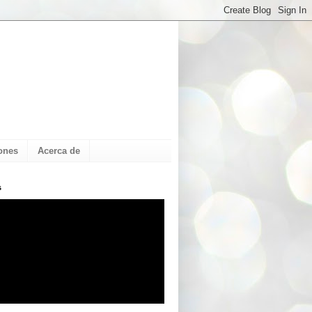
ones
Acerca de
s