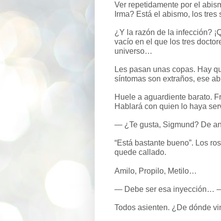
Ver repetidamente por el abis
Irma? Está el abismo, los tre
¿Y la razón de la infección? ¡
vacío en el que los tres doctore
universo…
Les pasan unas copas. Hay que
síntomas son extraños, ese ab
Huele a aguardiente barato. F
Hablará con quien lo haya serv
— ¿Te gusta, Sigmund? De ana
“Está bastante bueno”. Los ro
quede callado.
Amilo, Propilo, Metilo…
— Debe ser esa inyección… —
Todos asienten. ¿De dónde vi