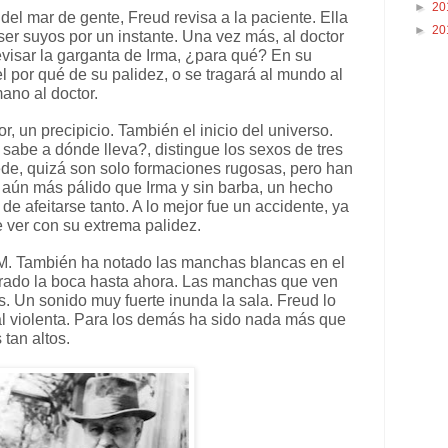
►
20
del mar de gente, Freud revisa a la paciente. Ella
►
20
 ser suyos por un instante. Una vez más, al doctor
evisar la garganta de Irma, ¿para qué? En su
el por qué de su palidez, o se tragará al mundo al
mano al doctor.
or, un precipicio. También el inicio del universo.
n sabe a dónde lleva?, distingue los sexos de tres
de, quizá son solo formaciones rugosas, pero han
, aún más pálido que Irma y sin barba, un hecho
de afeitarse tanto. A lo mejor fue un accidente, ya
ue ver con su extrema palidez.
. M. También ha notado las manchas blancas en el
rrado la boca hasta ahora. Las manchas que ven
s. Un sonido muy fuerte inunda la sala. Freud lo
l violenta. Para los demás ha sido nada más que
 tan altos.