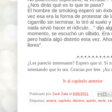
¿Nos dirás qué es lo que te pasa?
El hombre de smoking esperó sin éxito.
vez esa era la forma de protestar de 
cigarrillo sin terminar, lo tiró al suelo
nada sirvió hacer el ridículo…” dijo a
momento, se escuchó un silbido. Era 
pero había algo distinto esta vez. Ah
llores”.
.+.+.+.+.+.+.+.+.+.
¿Les pareció interesante? Espero que sí. Si 
intentando que lo sea. Gracias por leer. ¡Au 
Ir al capítulo anterior
Publicado por
Zack Zala
el
5/06/2011
Etiquetas:
ariana
,
capítulo
,
décimo
,
quinto
,
serie
,
za