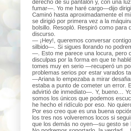
derecho de su pantalón y, con una lu
fumar—. Yo me haré cargo—dijo dirig
Caminó hasta aproximadamente el mis
se dirigió por primera vez a la máquin
bolsillo. Resopló. Respiró como para
discurso.
— ¡Hey!, queremos conversar contig
silbido—. Si sigues llorando no podr
—. Esto me parece una locura, pero 
disculpas por la forma en que te habl
tomes muy en serio —recuperó un p
problemas serios por estar varados ta
—Ariana lo empezaba a mirar desafia
estaba a punto de cometer un error. 
advirtió de inmediato—. Y, bueno… Y
somos los únicos que podemos escuch
he hecho el ridículo por eso. No qui
Por eso creo que es una buena opció
los tres nos volveremos locos si se
que los demás no oyen—su gesto se 
No podremos soportarlo, la verdad… 