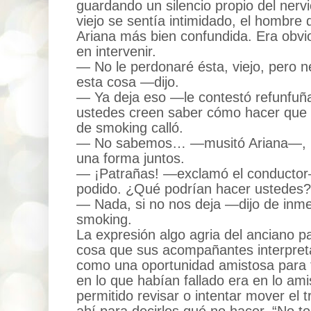
guardando un silencio propio del nerv
viejo se sentía intimidado, el hombre
Ariana más bien confundida. Era obvio
en intervenir.
— No le perdonaré ésta, viejo, pero 
esta cosa —dijo.
— Ya deja eso —le contestó refunfu
ustedes creen saber cómo hacer qu
de smoking calló.
— No sabemos… —musitó Ariana—, p
una forma juntos.
— ¡Patrañas! —exclamó el conductor
podido. ¿Qué podrían hacer ustedes?
— Nada, si no nos deja —dijo de inme
smoking.
La expresión algo agria del anciano p
cosa que sus acompañantes interpre
como una oportunidad amistosa para t
en lo que habían fallado era en lo amis
permitido revisar o intentar mover el 