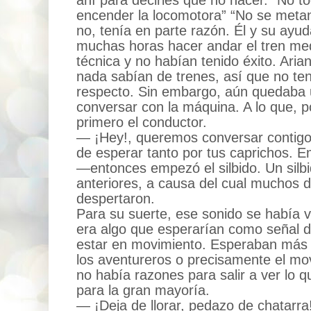
ahí para decirles qué no hacer. “No to
encender la locomotora” “No se metan
no, tenía en parte razón. Él y su ayu
muchas horas hacer andar el tren med
técnica y no habían tenido éxito. Ari
nada sabían de trenes, así que no te
respecto. Sin embargo, aún quedaba u
conversar con la máquina. A lo que, p
primero el conductor.
— ¡Hey!, queremos conversar contig
de esperar tanto por tus caprichos. Em
—entonces empezó el silbido. Un silbi
anteriores, a causa del cual muchos d
despertaron.
Para su suerte, ese sonido se había 
era algo que esperarían como señal de
estar en movimiento. Esperaban más 
los aventureros o precisamente el mov
no había razones para salir a ver lo 
para la gran mayoría.
— ¡Deja de llorar, pedazo de chatarra