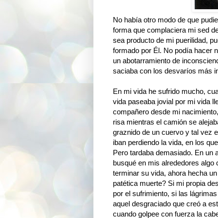
No había otro modo de que pudiera
forma que complaciera mi sed de 
sea producto de mi puerilidad, 
formado por Él. No podía hacer n
un abotarramiento de inconscien
saciaba con los desvaríos más i
En mi vida he sufrido mucho, cu
vida paseaba jovial por mi vida l
compañero desde mi nacimiento, 
risa mientras el camión se alejab
graznido de un cuervo y tal vez
iban perdiendo la vida, en los q
Pero tardaba demasiado. En un ac
busqué en mis alrededores algo 
terminar su vida, ahora hecha un
patética muerte? Si mi propia de
por el sufrimiento, si las lágrim
aquel desgraciado que creó a est
cuando golpee con fuerza la cabez