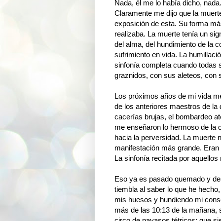
Nada, él me lo había dicho, nad
Claramente me dijo que la muert
exposición de esta. Su forma má
realizaba. La muerte tenía un sig
del alma, del hundimiento de la c
sufrimiento en vida. La humillaci
sinfonía completa cuando todas 
graznidos, con sus aleteos, con s
Los próximos años de mi vida me 
de los anteriores maestros de la 
cacerías brujas, el bombardeo ató
me enseñaron lo hermoso de la c
hacia la perversidad. La muerte n
manifestación más grande. Eran d
La sinfonía recitada por aquellos
Eso ya es pasado quemado y des
tiembla al saber lo que he hecho
mis huesos y hundiendo mi consc
más de las 10:13 de la mañana, s
circo de payasos tétricos; que s