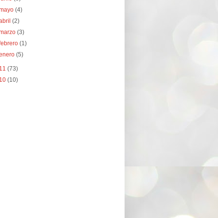
mayo
(4)
abril
(2)
marzo
(3)
febrero
(1)
enero
(5)
11
(73)
10
(10)