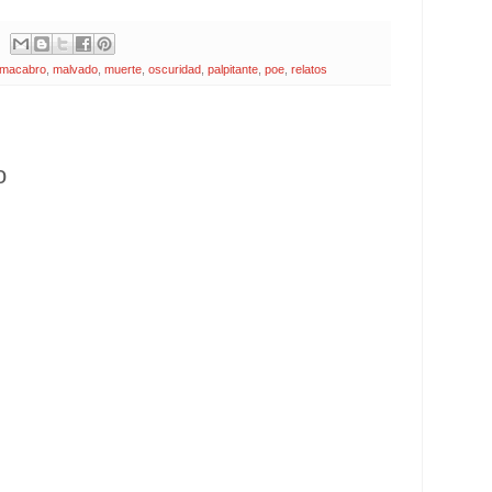
macabro
,
malvado
,
muerte
,
oscuridad
,
palpitante
,
poe
,
relatos
o