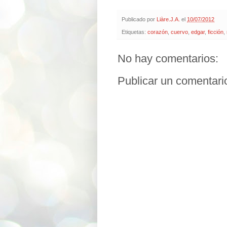
Publicado por
Liàre.J.A.
el
10/07/2012
Etiquetas:
corazón
,
cuervo
,
edgar
,
ficción
,
No hay comentarios:
Publicar un comentari