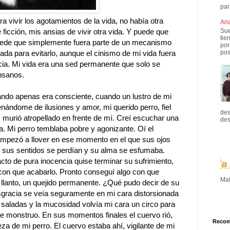
par
 vivir los agotamientos de la vida, no había otra
Ari
Sue
ficción, mis ansias de vivir otra vida. Y puede que
tie
puede que simplemente fuera parte de un mecanismo
por
pos
ada para evitarlo, aunque el cinismo de mi vida fuera
cia. Mi vida era una sed permanente que solo se
nsanos.
ando apenas era consciente, cuando un lustro de mi
lenándome de ilusiones y amor, mi querido perro, fiel
des
murió atropellado en frente de mí. Creí escuchar una
des
a. Mi perro temblaba pobre y agonizante. Oí el
 empezó a llover en ese momento en el que sus ojos
ue sus sentidos se perdían y su alma se esfumaba.
to de pura inocencia quise terminar su sufrimiento,
con que acabarlo. Pronto conseguí algo con que
Mal
 llanto, un quejido permanente. ¿Qué pudo decir de su
sgracia se veía seguramente en mi cara distorsionada
as saladas y la mucosidad volvía mi cara un circo para
e monstruo. En sus momentos finales el cuervo rió,
Reco
a de mi perro. El cuervo estaba ahí, vigilante de mi