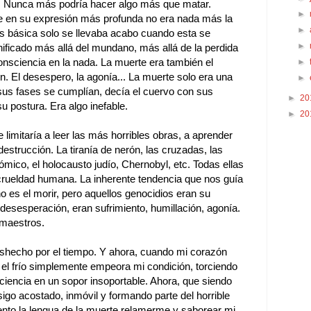
a. Nunca más podría hacer algo más que matar.
►
e en su expresión más profunda no era nada más la
►
s básica solo se llevaba acabo cuando esta se
►
nificado más allá del mundano, más allá de la perdida
onsciencia en la nada. La muerte era también el
►
ón. El desespero, la agonía... La muerte solo era una
►
sus fases se cumplían, decía el cuervo con sus
►
20
u postura. Era algo inefable.
►
20
limitaría a leer las más horribles obras, a aprender
destrucción. La tiranía de nerón, las cruzadas, las
mico, el holocausto judío, Chernobyl, etc. Todas ellas
rueldad humana. La inherente tendencia que nos guía
o es el morir, pero aquellos genocidios eran su
esesperación, eran sufrimiento, humillación, agonía.
 maestros.
hecho por el tiempo. Y ahora, cuando mi corazón
, el frío simplemente empeora mi condición, torciendo
iencia en un sopor insoportable. Ahora, que siendo
igo acostado, inmóvil y formando parte del horrible
iento la lengua de la muerte relamerme y saborear mi