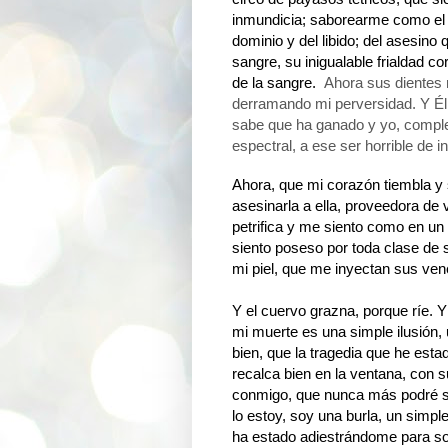
inmundicia; saborearme como el m
dominio y del libido; del asesino
sangre, su inigualable frialdad co
de la sangre.
Ahora sus dientes 
derramando mi perversidad. Y Él 
sabe que ha ganado y yo, completa
espectral, a ese ser horrible de 
Ahora, que mi corazón tiembla y s
asesinarla a ella, proveedora de
petrifica y me siento como en un
siento poseso por toda clase de
mi piel, que me inyectan sus ven
Y el cuervo grazna, porque ríe. 
mi muerte es una simple ilusión, 
bien, que la tragedia que he est
recalca bien en la ventana, con 
conmigo, que nunca más podré se
lo estoy, soy una burla, un simp
ha estado adiestrándome para sol