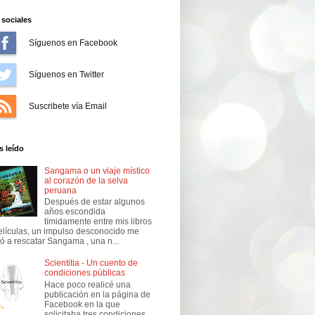
sociales
Síguenos en Facebook
Síguenos en Twitter
Suscríbete vía Email
 leído
Sangama o un viaje místico
al corazón de la selva
peruana
Después de estar algunos
años escondida
tímidamente entre mis libros
elículas, un impulso desconocido me
vó a rescatar Sangama , una n...
Scientitia - Un cuento de
condiciones públicas
Hace poco realicé una
publicación en la página de
Facebook en la que
solicitaba tres condiciones