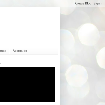
ones
Acerca de
s