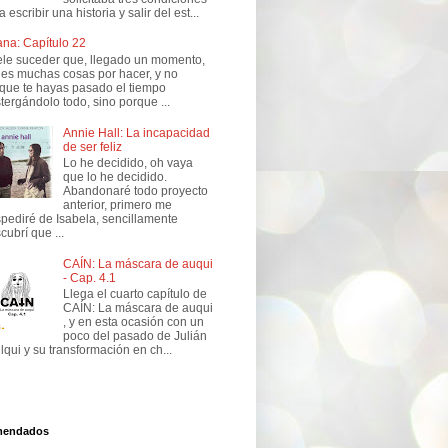
a escribir una historia y salir del est...
ana: Capítulo 22
le suceder que, llegado un momento,
nes muchas cosas por hacer, y no
que te hayas pasado el tiempo
tergándolo todo, sino porque ...
Annie Hall: La incapacidad
de ser feliz
Lo he decidido, oh vaya
que lo he decidido.
Abandonaré todo proyecto
anterior, primero me
pediré de Isabela, sencillamente
cubrí que ...
CAÍN: La máscara de auqui
- Cap. 4.1
Llega el cuarto capítulo de
CAÍN: La máscara de auqui
, y en esta ocasión con un
poco del pasado de Julián
lqui y su transformación en ch...
mendados