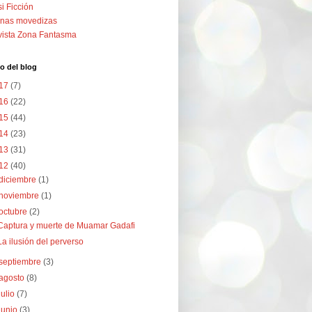
i Ficción
nas movedizas
ista Zona Fantasma
o del blog
17
(7)
16
(22)
15
(44)
14
(23)
13
(31)
12
(40)
diciembre
(1)
noviembre
(1)
octubre
(2)
Captura y muerte de Muamar Gadafi
La ilusión del perverso
septiembre
(3)
agosto
(8)
julio
(7)
junio
(3)