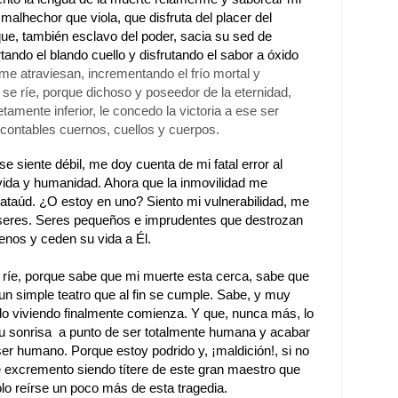
alhechor que viola, que disfruta del placer del
 que, también esclavo del poder, sacia su sed de
rtando el blando cuello y disfrutando el sabor a óxido
me atraviesan, incrementando el frío mortal y
se ríe, porque dichoso y poseedor de la eternidad,
mente inferior, le concedo la victoria a ese ser
incontables cuernos, cuellos y cuerpos.
e siente débil, me doy cuenta de mi fatal error al
 vida y humanidad. Ahora que la inmovilidad me
 ataúd. ¿O estoy en uno? Siento mi vulnerabilidad, me
 seres. Seres pequeños e imprudentes que destrozan
enos y ceden su vida a Él.
Y ríe, porque sabe que mi muerte esta cerca, sabe que
un simple teatro que al fin se cumple. Sabe, y muy
ado viviendo finalmente comienza. Y que, nunca más, lo
su sonrisa a punto de ser totalmente humana y acabar
r humano. Porque estoy podrido y, ¡maldición!, si no
le excremento siendo títere de este gran maestro que
o reírse un poco más de esta tragedia.