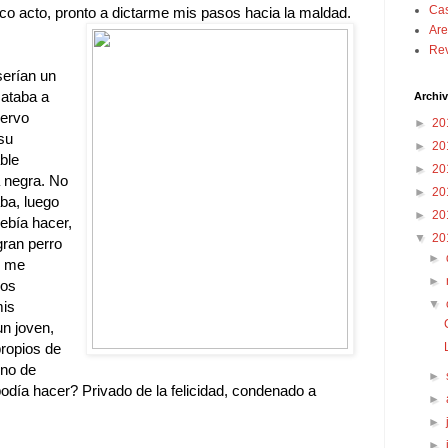
Cas
co acto, pronto a dictarme mis pasos hacia la maldad.
Are
Rev
serían un
Mataba a
Archiv
uervo
►
20
su
►
20
ble
►
20
a negra. No
►
20
ba, luego
►
20
ebía hacer,
▼
20
gran perro
►
, me
►
los
▼
mis
n joven,
ropios de
ino de
►
podía hacer? Privado de la felicidad, condenado a
►
►
►