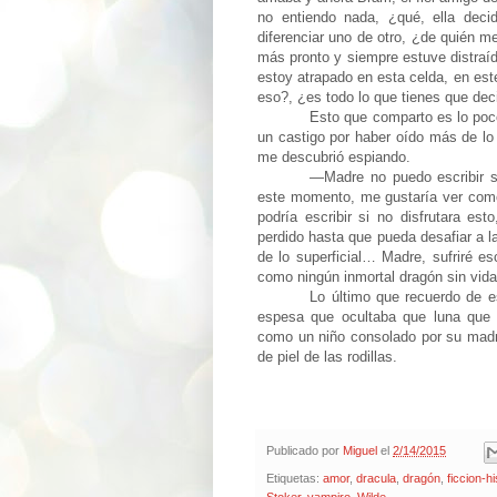
no entiendo nada, ¿qué, ella deci
diferenciar uno de otro, ¿de quién 
más pronto y siempre estuve distraí
estoy atrapado en esta celda, en est
eso?, ¿es todo lo que tienes que deci
Esto que comparto es lo poc
un castigo por haber oído más de lo 
me descubrió espiando.
—
Madre no puedo escribir s
este momento, me gustaría ver como
podría escribir si no disfrutara es
perdido hasta que pueda desafiar a l
de lo superficial… Madre, sufriré e
como ningún inmortal dragón sin vida
Lo último que recuerdo de e
espesa que ocultaba que luna que 
como un niño consolado por su madr
de piel de las rodillas.
Publicado por
Miguel
el
2/14/2015
Etiquetas:
amor
,
dracula
,
dragón
,
ficcion-hi
Stoker
,
vampiro
,
Wilde