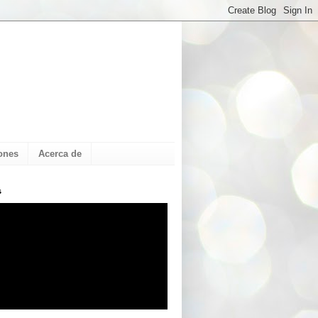
ones
Acerca de
s