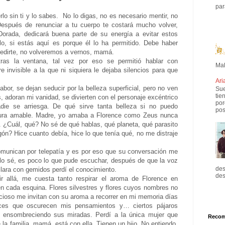
par
n ti y lo sabes. No lo digas, no es necesario mentir, no
Después de renunciar a tu cuerpo te costará mucho volver,
orada, dedicará buena parte de su energía a evitar estos
lo, si estás aquí es porque él lo ha permitido. Debe haber
pedirte, no volveremos a vernos, mamá.
as la ventana, tal vez por eso se permitió hablar con
Mal
invisible a la que ni siquiera le dejaba silencios para que
Ari
abor, se dejan seducir por la belleza superficial, pero no ven
Sue
tie
, adoran mi vanidad, se divierten con el personaje excéntrico
por
die se arriesga. De qué sirve tanta belleza si no puedo
pos
atura amable. Madre, yo amaba a Florence como Zeus nunca
. ¿Cuál, qué? No sé de qué hablas, qué planeta, qué parasito
gón? Hice cuanto debía, hice lo que tenía qué, no me distraje
munican por telepatía y es por eso que su conversación me
lo sé, es poco lo que pude escuchar, después de que la voz
des
lara con gemidos perdí el conocimiento.
des
 allá, me cuesta tanto respirar el aroma de Florence en
n cada esquina. Flores silvestres y flores cuyos nombres no
cioso me invitan con su aroma a recorrer en mi memoria días
ces que oscurecen mis pensamientos y… ciertos pájaros
a ensombreciendo sus miradas. Perdí a la única mujer que
Reco
la familia, mamá, está con ella. Tienen un hijo. No entiendo,