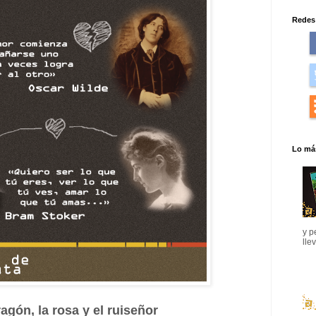
Redes 
Lo más
y p
lle
ragón, la rosa y el ruiseñor