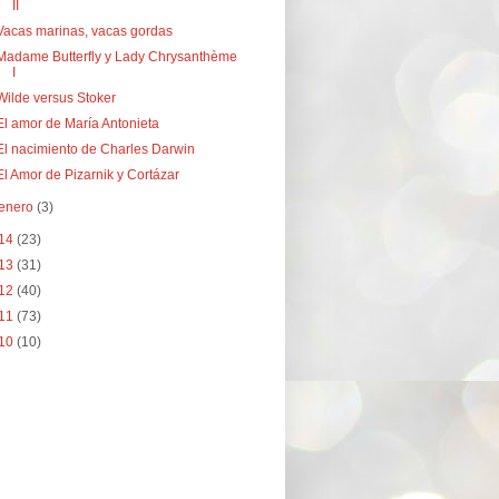
II
Vacas marinas, vacas gordas
Madame Butterfly y Lady Chrysanthème
I
Wilde versus Stoker
El amor de María Antonieta
El nacimiento de Charles Darwin
El Amor de Pizarnik y Cortázar
enero
(3)
14
(23)
13
(31)
12
(40)
11
(73)
10
(10)