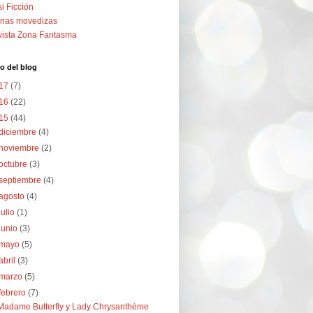
i Ficción
nas movedizas
ista Zona Fantasma
o del blog
17
(7)
16
(22)
15
(44)
diciembre
(4)
noviembre
(2)
octubre
(3)
septiembre
(4)
agosto
(4)
julio
(1)
junio
(3)
mayo
(5)
abril
(3)
marzo
(5)
febrero
(7)
Madame Butterfly y Lady Chrysanthème