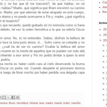
Cas
dió y no fue que él me traicionó?, de qué hablas, no sé
Are
me hablas? Madre, qué significa qué Bram encontró su camino
Rev
do. Madre, por qué además de estar atrapado en este cuerpo,
e drama y no puedo acercarme a Flo y, madre, ¿qué significa
r al respecto?
Archiv
o que recuerdo, quedó grabado en mi memoria como si fuera
debido, tal vez la orden hermética a la que se refería Oscar
►
20
►
20
in amor. No, tú no entiendes. Sabes, disfruto la belleza de
▼
20
 luce la luna justo ahora, sí… Sufro como un cobarde y no
►
to, ¿cuál ha de ser mi camino? Exaltar la belleza del amor
►
a muerte en la mente de aquellos que no pueden ver más allá
scribiendo a ese amor y Flo no podrá olvidar a quien la amó
►
 podría.
►
sa noche es haber caído cara al cielo observando la bruma
►
Oscar no podía ver. Cuando desperté el prisionero dormía
e luego de llorar mucho por haber perdido una delgada capa
►
►
►
►
►
▼
storica
,
flores
,
hermética
,
historia
,
luna
,
madre
,
mamá
,
orden
,
ruiseñor
,