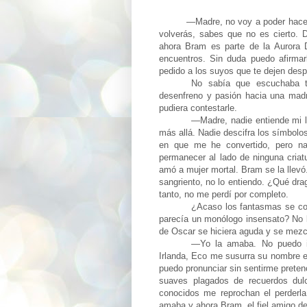
—Madre, no voy a poder hacerlo si
volverás, sabes que no es cierto. 
ahora Bram es parte de la Aurora D
encuentros. Sin duda puedo afirmar
pedido a los suyos que te dejen des
No sabía que escuchaba tr
desenfreno y pasión hacia una madre 
pudiera contestarle.
—
Madre, nadie entiende mi l
más allá. Nadie descifra los símbolos
en que me he convertido, pero na
permanecer al lado de ninguna cri
amó a mujer mortal. Bram se la llevó
sangriento, no lo entiendo. ¿Qué dra
tanto, no me perdí por completo.
¿Acaso los fantasmas se co
parecía un monólogo insensato? No 
de Oscar se hiciera aguda y se mezc
—
Yo la amaba. No puedo ir
Irlanda, Eco me susurra su nombre e
puedo pronunciar sin sentirme preten
suaves plagados de recuerdos dul
conocidos me reprochan el perderl
amaba y ahora Bram, el fiel amigo de 