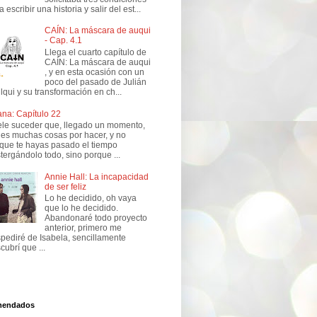
a escribir una historia y salir del est...
CAÍN: La máscara de auqui
- Cap. 4.1
Llega el cuarto capítulo de
CAÍN: La máscara de auqui
, y en esta ocasión con un
poco del pasado de Julián
lqui y su transformación en ch...
ana: Capítulo 22
le suceder que, llegado un momento,
nes muchas cosas por hacer, y no
que te hayas pasado el tiempo
tergándolo todo, sino porque ...
Annie Hall: La incapacidad
de ser feliz
Lo he decidido, oh vaya
que lo he decidido.
Abandonaré todo proyecto
anterior, primero me
pediré de Isabela, sencillamente
cubrí que ...
mendados